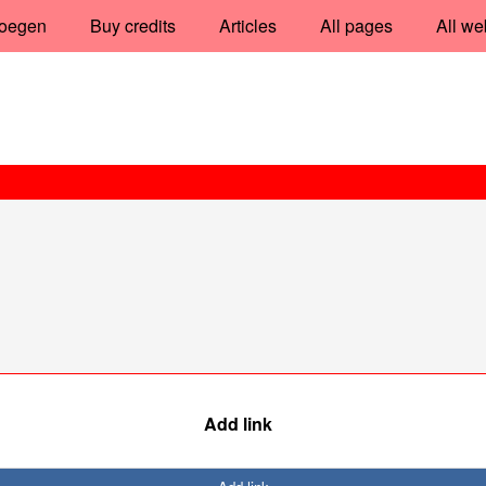
oegen
Buy credits
Articles
All pages
All we
Add link