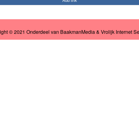
Add link
ight © 2021 Onderdeel van
BaakmanMedia
&
Vrolijk Internet S